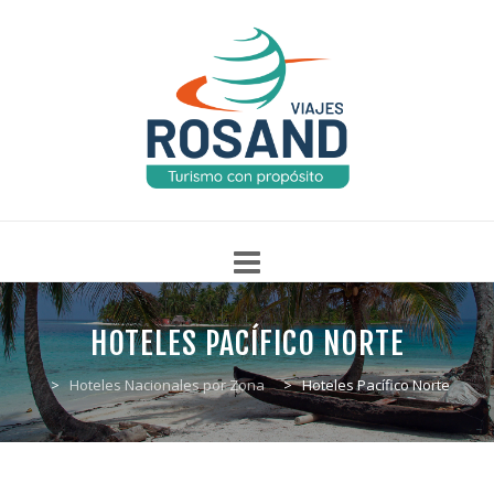
Skip
to
INICIO
TURISMO NACIONAL
TURISMO INTERNACIONAL
HOTELES PACÍFICO NORTE
content
>
Hoteles Nacionales por Zona
>
Hoteles Pacífico Norte
SALIDAS GRUPALES
PAQUETES ESPECIALES
PROMOCIONES