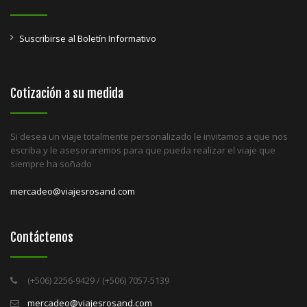
Suscribirse al Boletín Informativo
Cotización a su medida
Si desea un viaje totalmente personalizado le invitamos a que nos
escriba y le asesoraremos para que pueda realizar el viaje que
siempre ha soñado
mercadeo@viajesrosand.com
Contáctenos
(+506) 2256-9429 / (+506) 7057-5139
mercadeo@viajesrosand.com