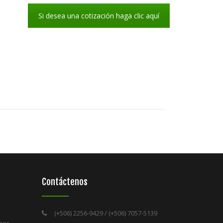
Si desea una cotización haga clic aquí
Contáctenos
(+506) 2256-9429 / (+506) 7057-5139
 nos