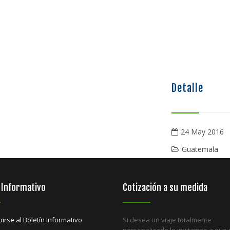
Detalle
24 May 2016
Guatemala
 Informativo
Cotización a su medida
birse al Boletín Informativo
Si desea un viaje totalmente
personalizado le invitamos a que