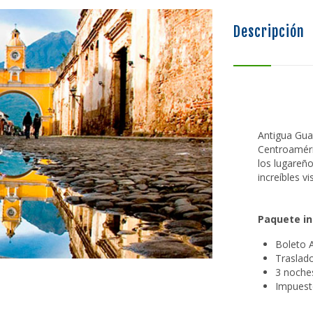
Descripción
Antigua Gua
Centroaméric
los lugareño
increíbles vi
Paquete in
Boleto 
Traslad
3 noche
Impuest