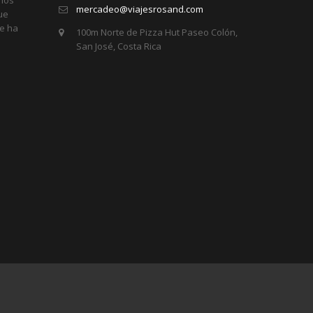
mercadeo@viajesrosand.com
ue
re ha
100m Norte de Pizza Hut Paseo Colón,
San José, Costa Rica