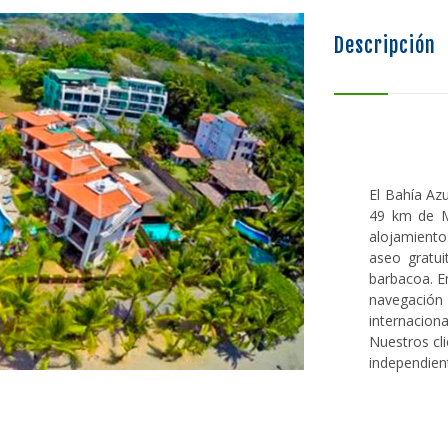
Descripción
El Bahía Azu
49 km de M
alojamiento
aseo gratu
barbacoa. E
navegación 
internacion
Nuestros cl
independien