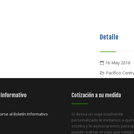
Detalle
16 May 2016
Pacífico Centr
 Informativo
Cotización a su medida
birse al Boletín Informativo
Si desea un viaje totalmente
personalizado le invitamos a que
escriba y le asesoraremos para q
pueda realizar el viaje que siemp