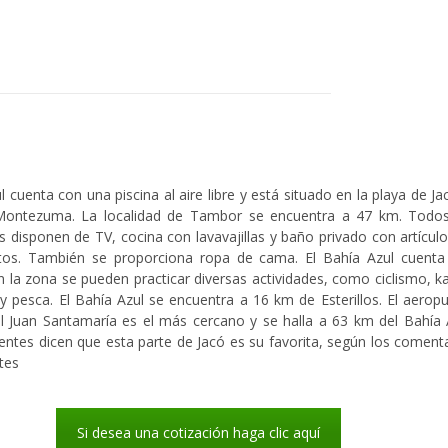
l cuenta con una piscina al aire libre y está situado en la playa de Ja
ontezuma. La localidad de Tambor se encuentra a 47 km. Todos
s disponen de TV, cocina con lavavajillas y baño privado con artícul
itos. También se proporciona ropa de cama. El Bahía Azul cuenta
n la zona se pueden practicar diversas actividades, como ciclismo, k
y pesca. El Bahía Azul se encuentra a 16 km de Esterillos. El aerop
al Juan Santamaría es el más cercano y se halla a 63 km del Bahía 
ientes dicen que esta parte de Jacó es su favorita, según los coment
tes
Si desea una cotización haga clic aquí