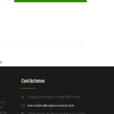
al
Contáctenos
(+506) 2256-9429 / (+506) 7057-5139
 nos
mercadeo@viajesrosand.com
ue
re ha
100m Norte de Pizza Hut Paseo Colón,