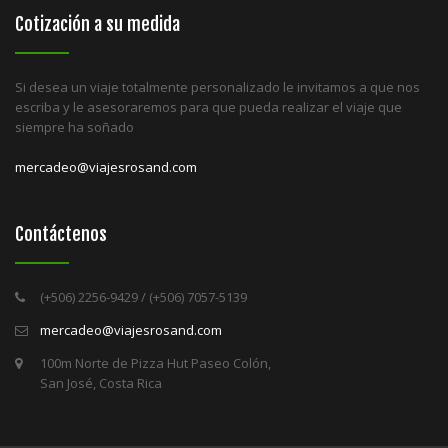
Cotización a su medida
Si desea un viaje totalmente personalizado le invitamos a que nos
escriba y le asesoraremos para que pueda realizar el viaje que
siempre ha soñado
mercadeo@viajesrosand.com
Contáctenos
(+506) 2256-9429 / (+506) 7057-5139
mercadeo@viajesrosand.com
100m Norte de Pizza Hut Paseo Colón,
San José, Costa Rica