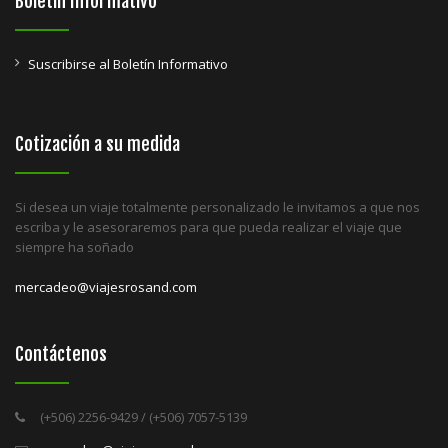
Boletín Informativo
Suscribirse al Boletín Informativo
Cotización a su medida
Si desea un viaje totalmente personalizado le invitamos a que nos
escriba y le asesoraremos para que pueda realizar el viaje que
siempre ha soñado
mercadeo@viajesrosand.com
Contáctenos
(+506) 2256-9429 / (+506) 7057-5139