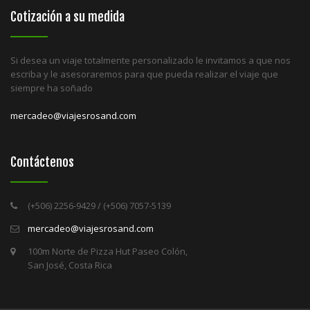
Cotización a su medida
Si desea un viaje totalmente personalizado le invitamos a que nos
escriba y le asesoraremos para que pueda realizar el viaje que
siempre ha soñado
mercadeo@viajesrosand.com
Contáctenos
(+506) 2256-9429 / (+506) 7057-5139
mercadeo@viajesrosand.com
100m Norte de Pizza Hut Paseo Colón,
San José, Costa Rica