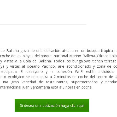
 de Ballena goza de una ubicación aislada en un bosque tropical,
coche de las playas del parque nacional Marino Ballena. Ofrece sol
 y vistas a la Cola de Ballena. Todos los bungalows tienen terraz
laya y vistas al océano Pacífico, aire acondicionado y zona de c
 equipada. El desayuno y la conexión Wi-Fi están incluidos. 
ento ecológico se encuentra a 2 minutos en coche del centro de U
una gran variedad de restaurantes, supermercados y tiendas
internacional Juan Santamaría está a 3 horas en coche.
Si desea una cotización haga clic aquí