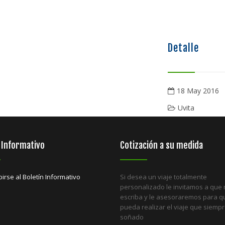
Detalle
18 May 2016
Uvita
 Informativo
Cotización a su medida
birse al Boletín Informativo
Si desea un viaje totalmente
personalizado le invitamos a que
escriba y le asesoraremos para q
pueda realizar el viaje que siemp
soñado