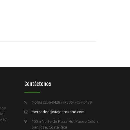
Contáctenos
(+506) 2256-9429 / (+506) 7057-5139
 nos
mercadeo@viajesrosand.com
ue
re ha
100m Norte de Pizza Hut Paseo Colón,
San José, Costa Rica