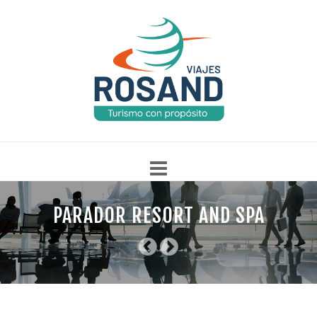
Skip
to
PARADOR RESORT AND SPA
INICIO
TURISMO NACIONAL
TURISMO INTERNACIONAL
content
SALIDAS GRUPALES
PAQUETES ESPECIALES
PROMOCIONES